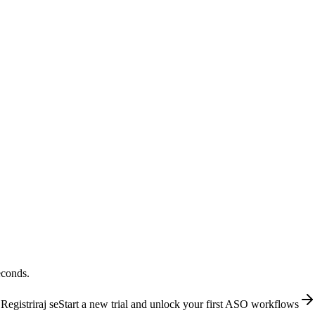
econds.
Registriraj se
Start a new trial and unlock your first ASO workflows