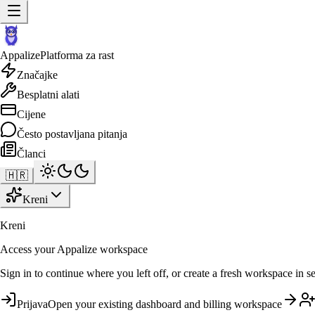
Appalize
Platforma za rast
Značajke
Besplatni alati
Cijene
Često postavljana pitanja
Članci
🇭🇷
Kreni
Kreni
Access your Appalize workspace
Sign in to continue where you left off, or create a fresh workspace in s
Prijava
Open your existing dashboard and billing workspace