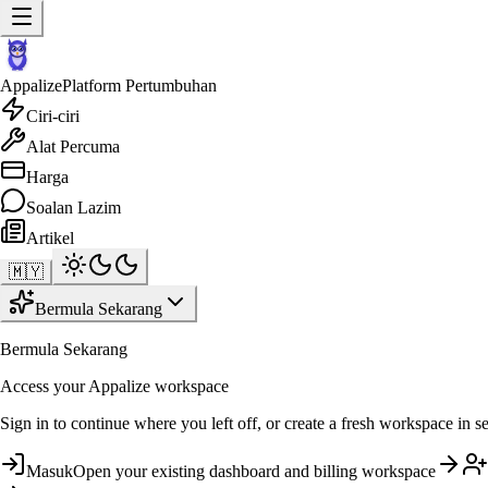
Appalize
Platform Pertumbuhan
Ciri-ciri
Alat Percuma
Harga
Soalan Lazim
Artikel
🇲🇾
Bermula Sekarang
Bermula Sekarang
Access your Appalize workspace
Sign in to continue where you left off, or create a fresh workspace in s
Masuk
Open your existing dashboard and billing workspace