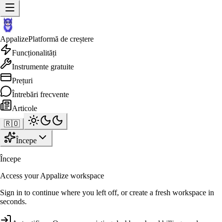
Appalize
Platformă de creștere
Funcționalități
Instrumente gratuite
Prețuri
Întrebări frecvente
Articole
🇷🇴
Începe
Începe
Access your Appalize workspace
Sign in to continue where you left off, or create a fresh workspace in
seconds.