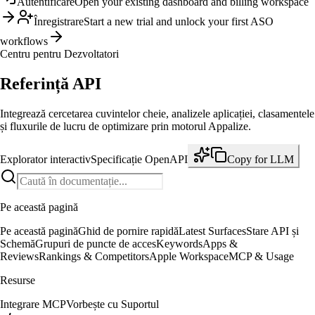
Autentificare
Open your existing dashboard and billing workspace
Înregistrare
Start a new trial and unlock your first ASO
workflows
Centru pentru Dezvoltatori
Referință API
Integrează cercetarea cuvintelor cheie, analizele aplicației, clasamentele
și fluxurile de lucru de optimizare prin motorul Appalize.
Explorator interactiv
Specificație OpenAPI
Copy for LLM
Pe această pagină
Pe această pagină
Ghid de pornire rapidă
Latest Surfaces
Stare API și
Schemă
Grupuri de puncte de acces
Keywords
Apps &
Reviews
Rankings & Competitors
Apple Workspace
MCP & Usage
Resurse
Integrare MCP
Vorbește cu Suportul