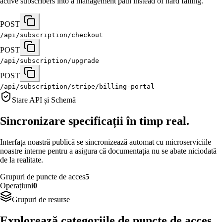
active subscribers into a management path instead of hard failing.
POST
/api/subscription/checkout
POST
/api/subscription/upgrade
POST
/api/subscription/stripe/billing-portal
Stare API și Schemă
Sincronizare specificații în timp real.
Interfața noastră publică se sincronizează automat cu microserviciile
noastre interne pentru a asigura că documentația nu se abate niciodată
de la realitate.
Grupuri de puncte de acces
5
Operațiuni
0
Grupuri de resurse
Explorează categoriile de puncte de acces.