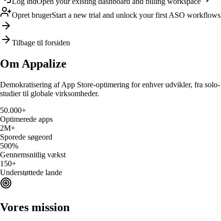
Log ind
Open your existing dashboard and billing workspace
Opret bruger
Start a new trial and unlock your first ASO workflows
Tilbage til forsiden
Om
Appalize
Demokratisering af App Store-optimering for enhver udvikler, fra solo-
studier til globale virksomheder.
50.000+
Optimerede apps
2M+
Sporede søgeord
500%
Gennemsnitlig vækst
150+
Understøttede lande
Vores mission