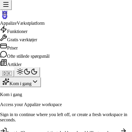
Appalize
Vækstplatform
Funktioner
Gratis værktøjer
Priser
Ofte stillede spørgsmål
Artikler
🇩🇰
Kom i gang
Kom i gang
Access your Appalize workspace
Sign in to continue where you left off, or create a fresh workspace in
seconds.