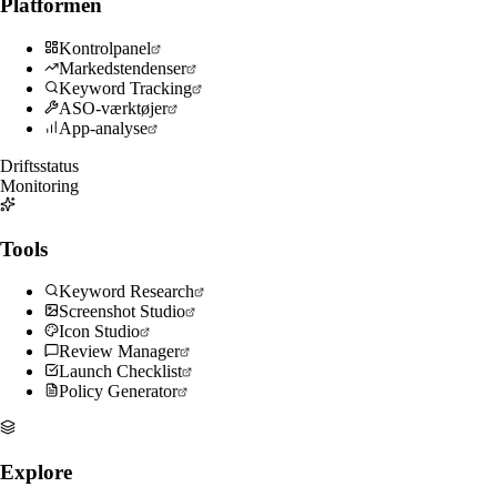
Platformen
Kontrolpanel
Markedstendenser
Keyword Tracking
ASO-værktøjer
App-analyse
Driftsstatus
Monitoring
Tools
Keyword Research
Screenshot Studio
Icon Studio
Review Manager
Launch Checklist
Policy Generator
Explore