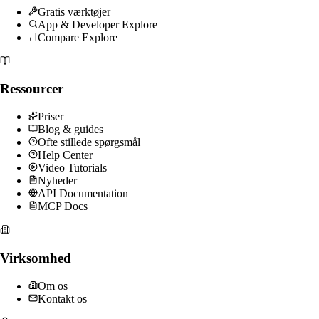
Gratis værktøjer
App & Developer Explore
Compare Explore
Ressourcer
Priser
Blog & guides
Ofte stillede spørgsmål
Help Center
Video Tutorials
Nyheder
API Documentation
MCP Docs
Virksomhed
Om os
Kontakt os