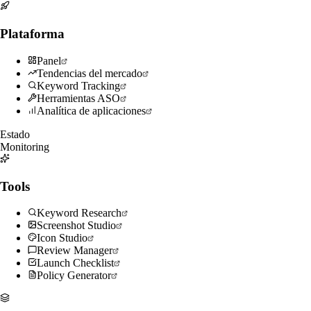
Plataforma
Panel
Tendencias del mercado
Keyword Tracking
Herramientas ASO
Analítica de aplicaciones
Estado
Monitoring
Tools
Keyword Research
Screenshot Studio
Icon Studio
Review Manager
Launch Checklist
Policy Generator