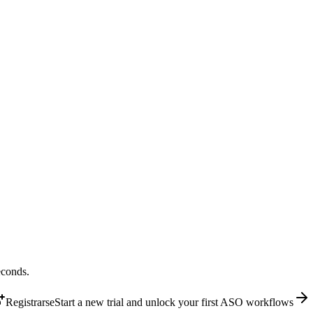
econds.
Registrarse
Start a new trial and unlock your first ASO workflows