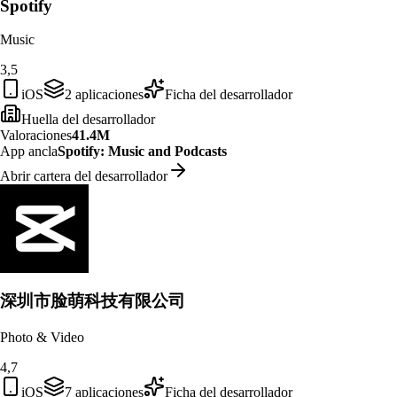
Spotify
Music
3,5
iOS
2
aplicaciones
Ficha del desarrollador
Huella del desarrollador
Valoraciones
41.4M
App ancla
Spotify: Music and Podcasts
Abrir cartera del desarrollador
深圳市脸萌科技有限公司
Photo & Video
4,7
iOS
7
aplicaciones
Ficha del desarrollador