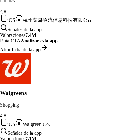
Utilities
4,8
iOS
杭州菜鸟物流信息科技有限公司
Señales de la app
Valoraciones
7.4M
Ruta CTA
Analizar esta app
Abrir ficha de la app
Walgreens
Shopping
4,8
iOS
Walgreen Co.
Señales de la app
Valoraciones
7.1M