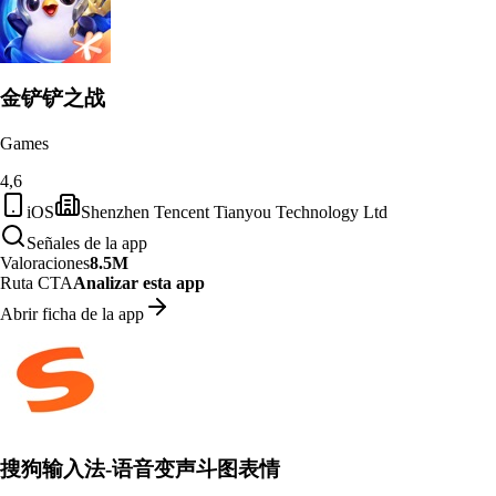
金铲铲之战
Games
4,6
iOS
Shenzhen Tencent Tianyou Technology Ltd
Señales de la app
Valoraciones
8.5M
Ruta CTA
Analizar esta app
Abrir ficha de la app
搜狗输入法-语音变声斗图表情