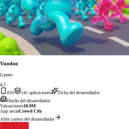
Voodoo
Games
4,5
iOS
141
aplicaciones
Ficha del desarrollador
Huella del desarrollador
Valoraciones
10.9M
App ancla
Crowd City
Abrir cartera del desarrollador