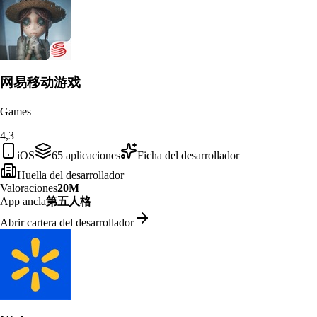
网易移动游戏
Games
4,3
iOS
65
aplicaciones
Ficha del desarrollador
Huella del desarrollador
Valoraciones
20M
App ancla
第五人格
Abrir cartera del desarrollador