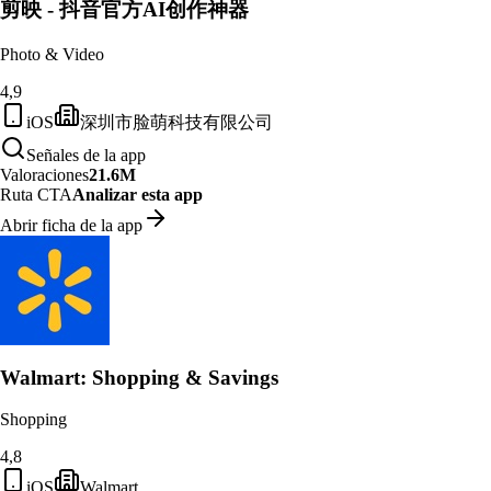
剪映 - 抖音官方AI创作神器
Photo & Video
4,9
iOS
深圳市脸萌科技有限公司
Señales de la app
Valoraciones
21.6M
Ruta CTA
Analizar esta app
Abrir ficha de la app
Walmart: Shopping & Savings
Shopping
4,8
iOS
Walmart