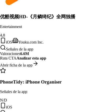
优酷视频HD-《月鳞绮纪》全网独播
Entertainment
4,8
iOS
Youku.com Inc.
Señales de la app
Valoraciones
6.6M
Ruta CTA
Analizar esta app
Abrir ficha de la app
PhoneTidy: iPhone Organiser
Señales de la app
N/D
iOS