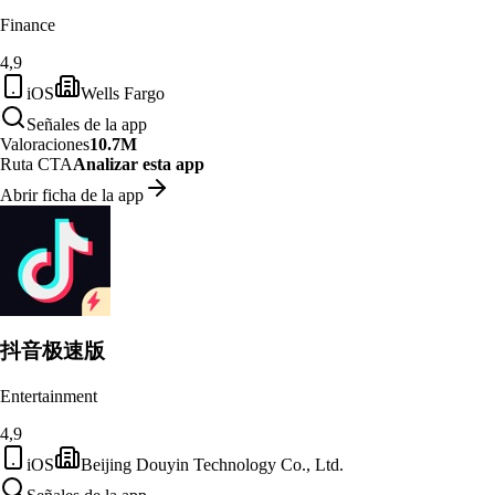
Finance
4,9
iOS
Wells Fargo
Señales de la app
Valoraciones
10.7M
Ruta CTA
Analizar esta app
Abrir ficha de la app
抖音极速版
Entertainment
4,9
iOS
Beijing Douyin Technology Co., Ltd.