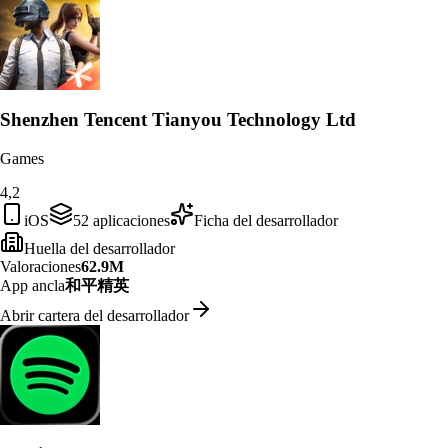
Shenzhen Tencent Tianyou Technology Ltd
Games
4,2
iOS
52
aplicaciones
Ficha del desarrollador
Huella del desarrollador
Valoraciones
62.9M
App ancla
和平精英
Abrir cartera del desarrollador