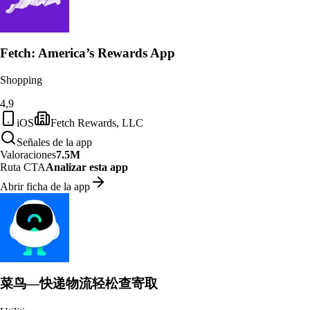
Fetch: America’s Rewards App
Shopping
4,9
iOS
Fetch Rewards, LLC
Señales de la app
Valoraciones
7.5M
Ruta CTA
Analizar esta app
Abrir ficha de la app
菜鸟—快递物流轻松查寄取