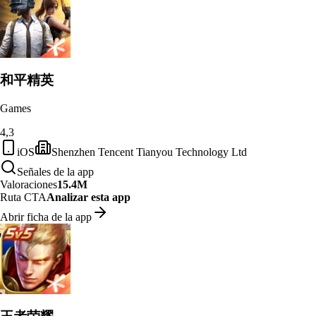
和平精英
Games
4,3
iOS
Shenzhen Tencent Tianyou Technology Ltd
Señales de la app
Valoraciones
15.4M
Ruta CTA
Analizar esta app
Abrir ficha de la app