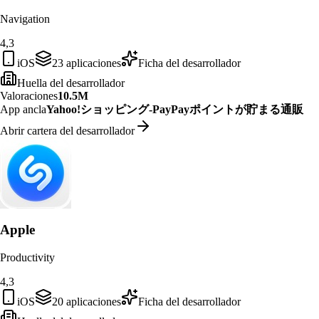
Navigation
4,3
iOS
23
aplicaciones
Ficha del desarrollador
Huella del desarrollador
Valoraciones
10.5M
App ancla
Yahoo!ショッピング-PayPayポイントが貯まる通販
Abrir cartera del desarrollador
Apple
Productivity
4,3
iOS
20
aplicaciones
Ficha del desarrollador