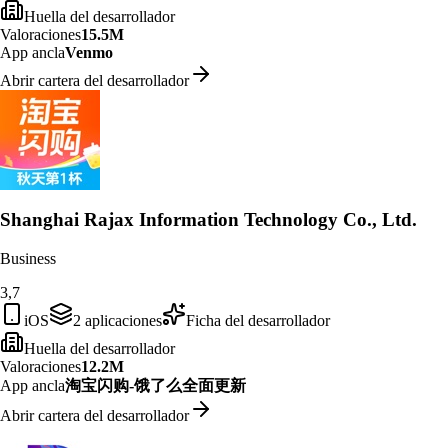
Huella del desarrollador
Valoraciones
15.5M
App ancla
Venmo
Abrir cartera del desarrollador
Shanghai Rajax Information Technology Co., Ltd.
Business
3,7
iOS
2
aplicaciones
Ficha del desarrollador
Huella del desarrollador
Valoraciones
12.2M
App ancla
淘宝闪购-饿了么全面更新
Abrir cartera del desarrollador