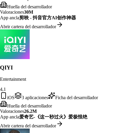
Huella del desarrollador
Valoraciones
30M
App ancla
剪映 - 抖音官方AI创作神器
Abrir cartera del desarrollador
QIYI
Entertainment
4,1
iOS
3
aplicaciones
Ficha del desarrollador
Huella del desarrollador
Valoraciones
26.2M
App ancla
爱奇艺-《这一秒过火》爱极恨绝
Abrir cartera del desarrollador