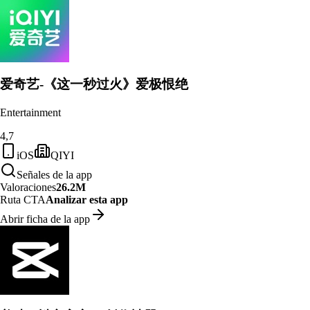
爱奇艺-《这一秒过火》爱极恨绝
Entertainment
4,7
iOS
QIYI
Señales de la app
Valoraciones
26.2M
Ruta CTA
Analizar esta app
Abrir ficha de la app