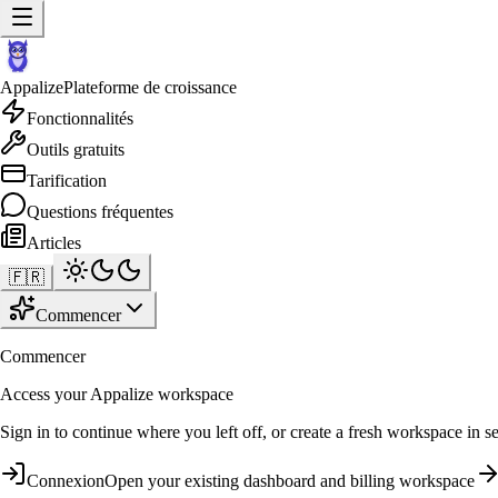
Appalize
Plateforme de croissance
Fonctionnalités
Outils gratuits
Tarification
Questions fréquentes
Articles
🇫🇷
Commencer
Commencer
Access your Appalize workspace
Sign in to continue where you left off, or create a fresh workspace in s
Connexion
Open your existing dashboard and billing workspace