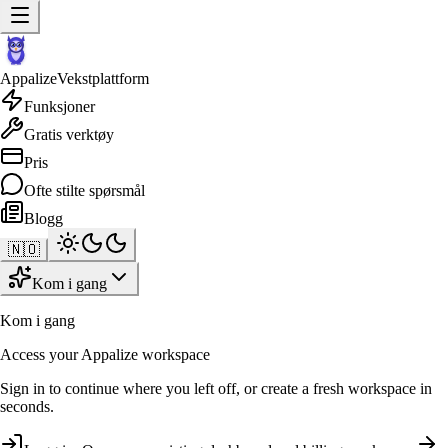
Appalize
Vekstplattform
Funksjoner
Gratis verktøy
Pris
Ofte stilte spørsmål
Blogg
🇳🇴
Kom i gang
Kom i gang
Access your Appalize workspace
Sign in to continue where you left off, or create a fresh workspace in
seconds.