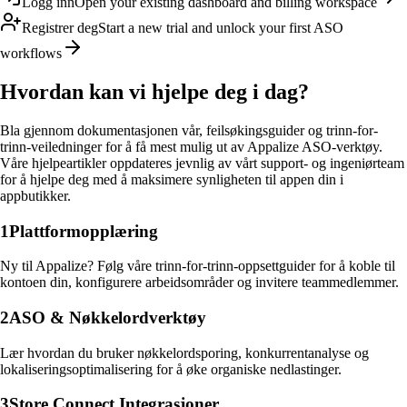
Logg inn
Open your existing dashboard and billing workspace
Registrer deg
Start a new trial and unlock your first ASO
workflows
Hvordan kan vi hjelpe deg i dag?
Bla gjennom dokumentasjonen vår, feilsøkingsguider og trinn-for-
trinn-veiledninger for å få mest mulig ut av Appalize ASO-verktøy.
Våre hjelpeartikler oppdateres jevnlig av vårt support- og ingeniørteam
for å hjelpe deg med å maksimere synligheten til appen din i
appbutikker.
1
Plattformopplæring
Ny til Appalize? Følg våre trinn-for-trinn-oppsettguider for å koble til
kontoen din, konfigurere arbeidsområder og invitere teammedlemmer.
2
ASO & Nøkkelordverktøy
Lær hvordan du bruker nøkkelordsporing, konkurrentanalyse og
lokaliseringsoptimalisering for å øke organiske nedlastinger.
3
Store Connect Integrasjoner