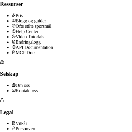
Ressurser
Pris
Blogg og guider
Ofte stilte spørsmål
Help Center
Video Tutorials
Endringslogg
API Documentation
MCP Docs
Selskap
Om oss
Kontakt oss
Legal
Vilkår
Personvern