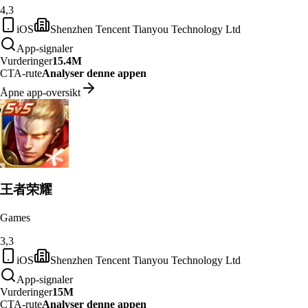
4,3
iOS
Shenzhen Tencent Tianyou Technology Ltd
App-signaler
Vurderinger
15.4M
CTA-rute
Analyser denne appen
Åpne app-oversikt
王者荣耀
Games
3,3
iOS
Shenzhen Tencent Tianyou Technology Ltd
App-signaler
Vurderinger
15M
CTA-rute
Analyser denne appen