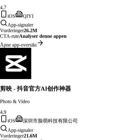
4,7
iOS
QIYI
App-signaler
Vurderinger
26.2M
CTA-rute
Analyser denne appen
Åpne app-oversikt
剪映 - 抖音官方AI创作神器
Photo & Video
4,9
iOS
深圳市脸萌科技有限公司
App-signaler
Vurderinger
21.6M