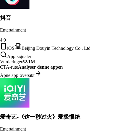
抖音
Entertainment
4,9
iOS
Beijing Douyin Technology Co., Ltd.
App-signaler
Vurderinger
52.1M
CTA-rute
Analyser denne appen
Åpne app-oversikt
爱奇艺-《这一秒过火》爱极恨绝
Entertainment