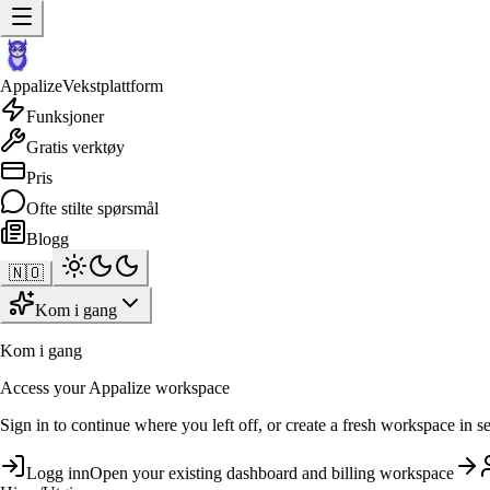
Appalize
Vekstplattform
Funksjoner
Gratis verktøy
Pris
Ofte stilte spørsmål
Blogg
🇳🇴
Kom i gang
Kom i gang
Access your Appalize workspace
Sign in to continue where you left off, or create a fresh workspace in s
Logg inn
Open your existing dashboard and billing workspace