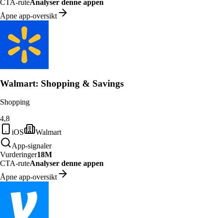
CTA-rute
Analyser denne appen
Åpne app-oversikt
Walmart: Shopping & Savings
Shopping
4,8
iOS
Walmart
App-signaler
Vurderinger
18M
CTA-rute
Analyser denne appen
Åpne app-oversikt