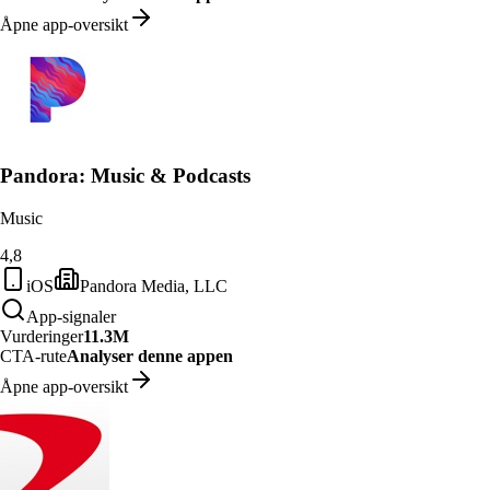
Åpne app-oversikt
Pandora: Music & Podcasts
Music
4,8
iOS
Pandora Media, LLC
App-signaler
Vurderinger
11.3M
CTA-rute
Analyser denne appen
Åpne app-oversikt