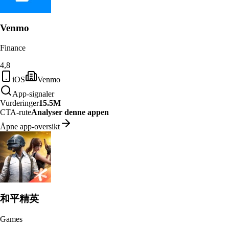
Venmo
Finance
4,8
iOS
Venmo
App-signaler
Vurderinger
15.5M
CTA-rute
Analyser denne appen
Åpne app-oversikt
和平精英
Games