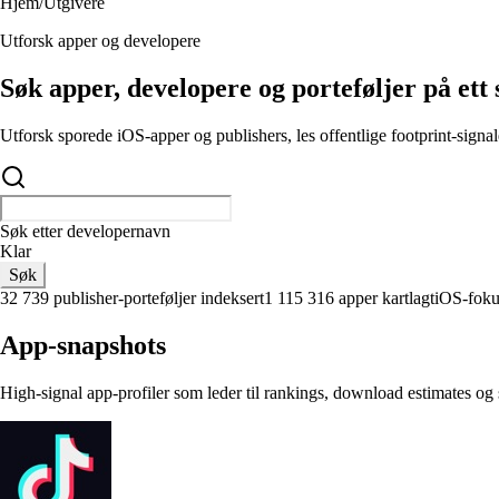
Hjem
/
Utgivere
Utforsk apper og developere
Søk apper, developere og porteføljer på ett 
Utforsk sporede iOS-apper og publishers, les offentlige footprint-signale
Søk etter developernavn
Klarna
Søk
32 739 publisher-porteføljer indeksert
1 115 316 apper kartlagt
iOS-foku
App-snapshots
High-signal app-profiler som leder til rankings, download estimates og