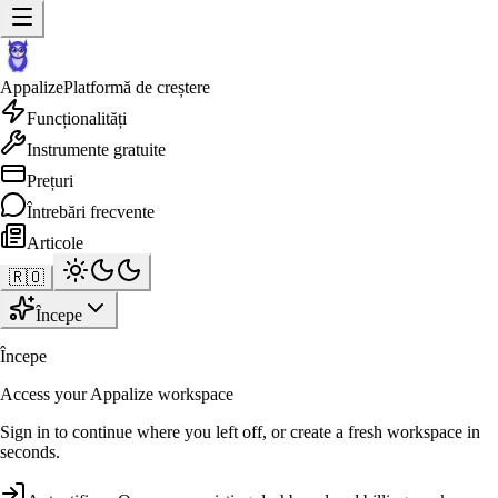
Appalize
Platformă de creștere
Funcționalități
Instrumente gratuite
Prețuri
Întrebări frecvente
Articole
🇷🇴
Începe
Începe
Access your Appalize workspace
Sign in to continue where you left off, or create a fresh workspace in
seconds.