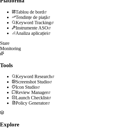
Platformă
Tablou de bord
Tendințe de piață
Keyword Tracking
Instrumente ASO
Analiza aplicației
Stare
Monitoring
Tools
Keyword Research
Screenshot Studio
Icon Studio
Review Manager
Launch Checklist
Policy Generator
Explore