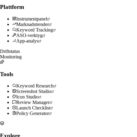
Plattform
Instrumentpanel
Marknadstrender
Keyword Tracking
ASO-verktyg
App-analys
Driftstatus
Monitoring
Tools
Keyword Research
Screenshot Studio
Icon Studio
Review Manager
Launch Checklist
Policy Generator
Explore