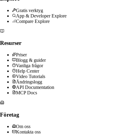
Gratis verktyg
App & Developer Explore
Compare Explore
Resurser
Priser
Blogg & guider
Vanliga frågor
Help Center
Video Tutorials
Ändringslogg
API Documentation
MCP Docs
Företag
Om oss
Kontakta oss