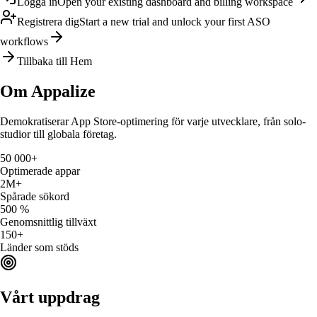
Logga in
Open your existing dashboard and billing workspace
Registrera dig
Start a new trial and unlock your first ASO
workflows
Tillbaka till Hem
Om
Appalize
Demokratiserar App Store-optimering för varje utvecklare, från solo-
studior till globala företag.
50 000+
Optimerade appar
2M+
Spårade sökord
500 %
Genomsnittlig tillväxt
150+
Länder som stöds
Vårt uppdrag