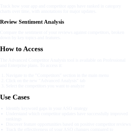
Track how your app and competitor apps have ranked in category
charts over time, with annotations for major updates.
Review Sentiment Analysis
Compare the sentiment of your reviews against competitors, broken
down by key topics and features.
How to Access
The Advanced Competitor Analysis tool is available on Professional
and Enterprise plans. To access it:
Navigate to the "Competitors" section in the main menu
Click on the new "Advanced Analysis" tab
Select the competitors you want to analyze
Use Cases
Identify keyword gaps in your ASO strategy
Understand which competitor updates have successfully improved
rankings
Discover feature opportunities based on positive competitor reviews
Track the effectiveness of your ASO changes compared to