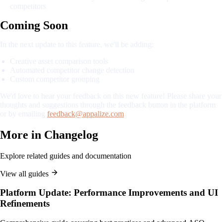
competitors
Coming Soon
In the next update to this feature, we'll be adding:
Creative asset comparison tools
Automated competitor change detection
Custom competitor grouping
We'd love to hear your feedback on this new feature! Please share your
thoughts and suggestions through the feedback button in the platform
or by emailing
feedback@appalize.com
.
More in
Changelog
Explore related guides and documentation
View all guides
Platform Update: Performance Improvements and UI
Refinements