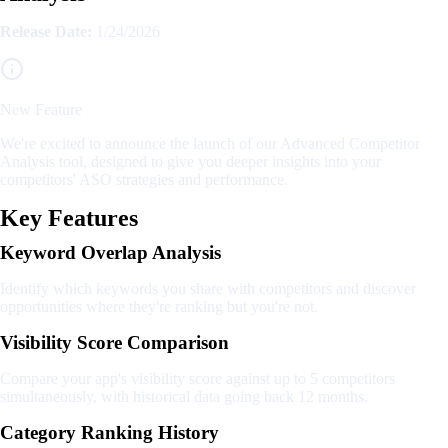
Release Date:
1/24/2026
New Feature
We're excited to announce the launch of our Advanced Competitor
Analysis tool, designed to give you deeper insights into your
competitors' ASO strategies and performance.
Key Features
Keyword Overlap Analysis
Identify which keywords you share with competitors and discover
opportunities where they're ranking but you're not.
Visibility Score Comparison
Compare your app's visibility score against up to 5 competitors
simultaneously, with historical data going back 12 months.
Category Ranking History