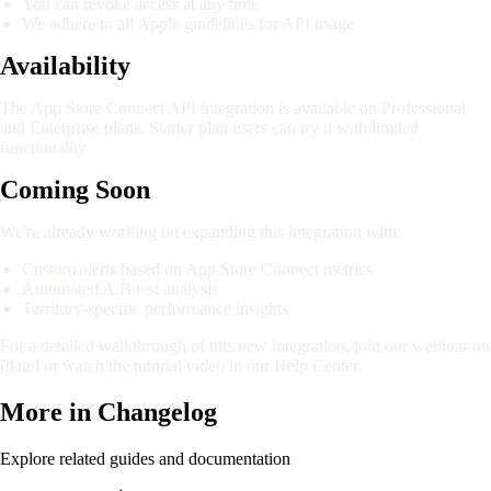
You can revoke access at any time
We adhere to all Apple guidelines for API usage
Availability
The App Store Connect API integration is available on Professional
and Enterprise plans. Starter plan users can try it with limited
functionality
Coming Soon
We're already working on expanding this integration with:
Custom alerts based on App Store Connect metrics
Automated A/B test analysis
Territory-specific performance insights
For a detailed walkthrough of this new integration, join our webinar on
[date] or watch the tutorial video in our Help Center.
More in
Changelog
Explore related guides and documentation