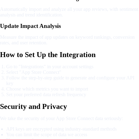
Automatically import and analyze all your app reviews, with sentiment
analysis and trend identification.
Update Impact Analysis
Measure the impact of app updates on keyword rankings, conversion
rates, and user retention.
How to Set Up the Integration
Go to "Integrations" in your account settings
Select "App Store Connect"
Follow the step-by-step guide to generate and configure your API
key
Choose which metrics you want to import
Set your preferred data refresh frequency
Security and Privacy
We take the security of your App Store Connect data seriously:
API keys are encrypted using industry-standard methods
You can limit the scope of data we access