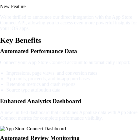
New Feature
We're thrilled to announce our direct integration with the App Store
Connect API, allowing you to access even more powerful insights for
your iOS apps.
Key Benefits
Automated Performance Data
Connect your App Store Connect account to automatically import:
Impressions, page views, and conversion rates
App units, proceeds, and in-app purchases
Retention metrics and crash reports
Source type attribution data
Enhanced Analytics Dashboard
A new unified dashboard that combines Appalize data with App Store
Connect metrics for complete performance visibility.
Automated Review Monitoring