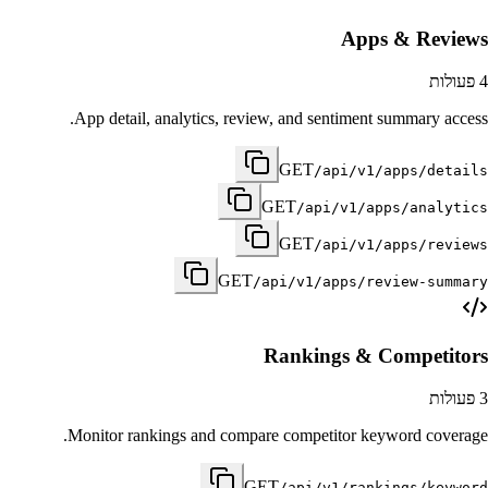
Apps & Reviews
4
פעולות
App detail, analytics, review, and sentiment summary access.
GET
/api/v1/apps/details
GET
/api/v1/apps/analytics
GET
/api/v1/apps/reviews
GET
/api/v1/apps/review-summary
Rankings & Competitors
3
פעולות
Monitor rankings and compare competitor keyword coverage.
GET
/api/v1/rankings/keyword