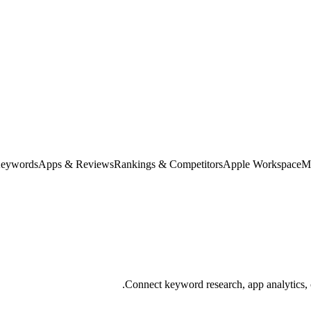
eywords
Apps & Reviews
Rankings & Competitors
Apple Workspace
M
Connect keyword research, app analytics, 