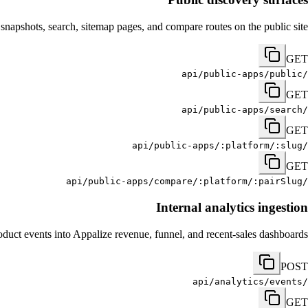
apshots, search, sitemap pages, and compare routes on the public site.
GET
/api/public-apps/public
GET
/api/public-apps/search
GET
/api/public-apps/:platform/:slug
GET
/api/public-apps/compare/:platform/:pairSlug
Internal analytics ingestion
oduct events into Appalize revenue, funnel, and recent-sales dashboards.
POST
/api/analytics/events
GET