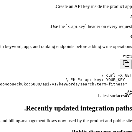
Create an API key inside the product app.
2
Use the `x-api-key` header on every request.
3
ith keyword, app, and ranking endpoints before adding write operations.
מסוף
  "http://backend-p844sww08cccoo4oo84ck0kc:5000/api/v1/keywords/search?term=fitness"
Latest surfaces
Recently updated integration paths.
n, and billing-management flows now used by the product and public site.
Public discovery surfaces