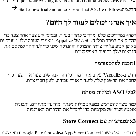
כניסה
Open your existing dashboard and billing workspace
הרשמה
Start a new trial and unlock your first ASO workflows
איך אנחנו יכולים לעזור לך היום?
דפדף במדריכים שלנו, מדריכי פתרון בעיות, ובסיסי ידע צעד אחר צעד כדי
להפיק את המרב מכלי ה-ASO של Appalize. מאמרי העזרה שלנו מעודכנים
באופן קבוע על ידי צוותי התמיכה וההנדסה שלנו כדי לעזור לך למקסם את
הנראות שלך בחנויות האפליקציות.
1
הכנה לפלטפורמה
חדש ב-Appalize? עקוב אחרי מדריכי ההתקנה שלנו צעד אחר צעד כדי
לחבר את החשבון שלך, להגדיר אזורי עבודה, ולזמן חברי צוות.
2
כלי ASO ומילות מפתח
למד כיצד להשתמש במעקב מילות מפתח, מודיעין מתחרים, ותכונות
אופטימיזציה של מקומיות כדי להגדיל את ההורדות האורגניות.
3
אינטגרציות עם Store Connect
מדריכים על קישור App Store Connect ו-Google Play Console באמצעות