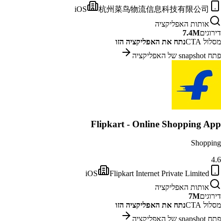
iOS
杭州菜鸟物流信息科技有限公司
אותות האפליקציה
דירוגים
7.4M
מסלול CTA
נתח את האפליקציה הזו
פתח snapshot של האפליקציה
Flipkart - Online Shopping App
Shopping
4.6
iOS
Flipkart Internet Private Limited
אותות האפליקציה
דירוגים
7M
מסלול CTA
נתח את האפליקציה הזו
פתח snapshot של האפליקציה