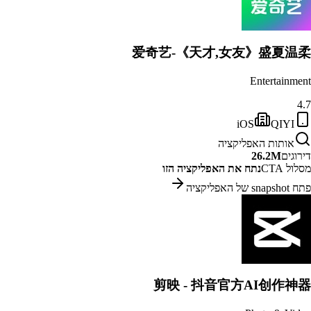
爱奇艺-《天才,女友》盛夏温柔
Entertainment
4.7
iOS
QIYI
אותות האפליקציה
דירוגים
26.2M
מסלול CTA
נתח את האפליקציה הזו
פתח snapshot של האפליקציה
剪映 - 抖音官方AI创作神器