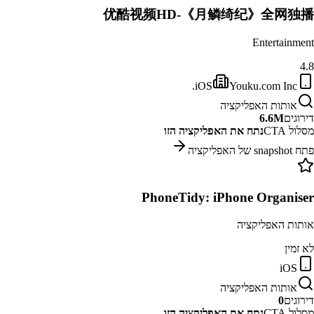
优酷视频HD-《月鳞绮纪》全网独播
Entertainment
4.8
iOS
Youku.com Inc.
אותות האפליקציה
דירוגים
6.6M
מסלול CTA
נתח את האפליקציה הזו
פתח snapshot של האפליקציה
PhoneTidy: iPhone Organiser
אותות האפליקציה
לא זמין
iOS
אותות האפליקציה
דירוגים
0
מסלול CTA
נתח את האפליקציה הזו