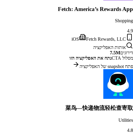
Fetch: America’s Rewards App
Shopping
4.9
iOS
Fetch Rewards, LLC
אותות האפליקציה
דירוגים
7.5M
מסלול CTA
נתח את האפליקציה הזו
פתח snapshot של האפליקציה
菜鸟—快递物流轻松查寄取
Utilities
4.8