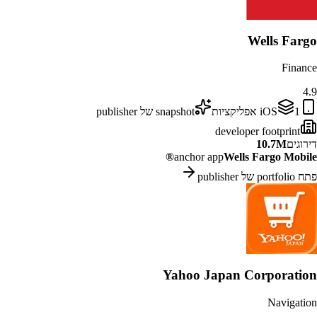
Wells Fargo
Finance
4.9
1
iOS
אפליקציות
snapshot של publisher
developer footprint
דירוגים
10.7M
anchor app
Wells Fargo Mobile®
פתח portfolio של publisher
Yahoo Japan Corporation
Navigation