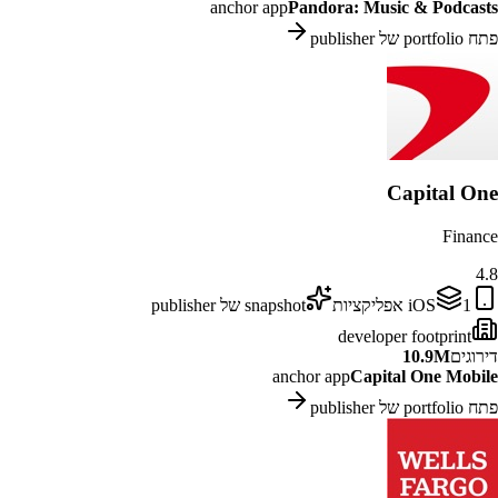
anchor app
Pandora: Music & Podcasts
פתח portfolio של publisher
Capital One
Finance
4.8
1
iOS
אפליקציות
snapshot של publisher
developer footprint
דירוגים
10.9M
anchor app
Capital One Mobile
פתח portfolio של publisher