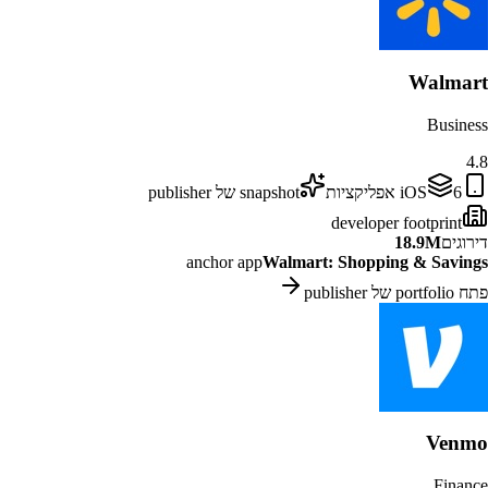
Walmart
Business
4.8
6
iOS
אפליקציות
snapshot של publisher
developer footprint
דירוגים
18.9M
anchor app
Walmart: Shopping & Savings
פתח portfolio של publisher
Venmo
Finance