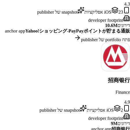
4.3
23
iOS
אפליקציות
snapshot של publisher
developer footprint
דירוגים
10.6M
anchor app
Yahoo!ショッピング-PayPayポイントが貯まる通販
פתח portfolio של publisher
招商银行
Finance
4.9
2
iOS
אפליקציות
snapshot של publisher
developer footprint
דירוגים
9M
anchor app
招商银行