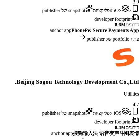
3.9
3
iOS
אפליקציות
snapshot של publisher
developer footprint
דירוגים
8.6M
anchor app
PhonePe: Secure Payments App
פתח portfolio של publisher
Beijing Sogou Technology Development Co.,Ltd.
Utilities
4.7
2
iOS
אפליקציות
snapshot של publisher
developer footprint
דירוגים
8.4M
anchor app
搜狗输入法-语音变声斗图表情