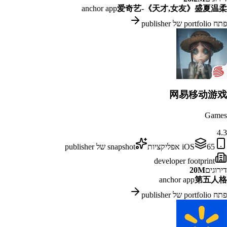
anchor app
爱奇艺-《天才,女友》盛夏温柔
פתח portfolio של publisher
网易移动游戏
Games
4.3
65
iOS
אפליקציות
snapshot של publisher
developer footprint
דירוגים
20M
anchor app
第五人格
פתח portfolio של publisher