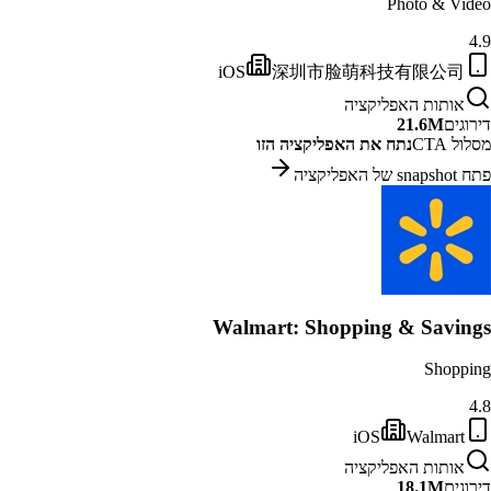
Photo & Video
4.9
iOS
深圳市脸萌科技有限公司
אותות האפליקציה
דירוגים
21.6M
מסלול CTA
נתח את האפליקציה הזו
פתח snapshot של האפליקציה
Walmart: Shopping & Savings
Shopping
4.8
iOS
Walmart
אותות האפליקציה
דירוגים
18.1M