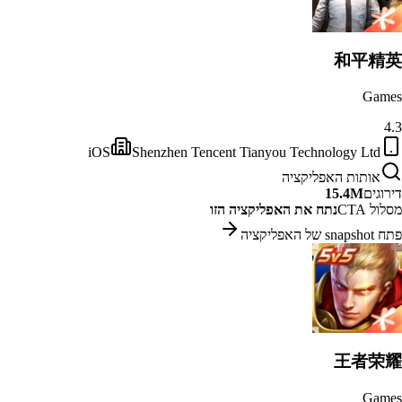
和平精英
Games
4.3
iOS
Shenzhen Tencent Tianyou Technology Ltd
אותות האפליקציה
דירוגים
15.4M
מסלול CTA
נתח את האפליקציה הזו
פתח snapshot של האפליקציה
王者荣耀
Games