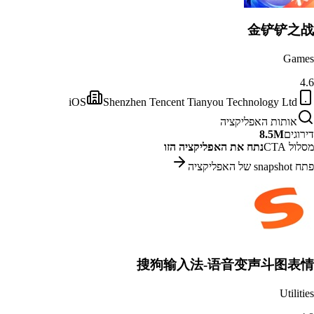
金铲铲之战
Games
4.6
iOS
Shenzhen Tencent Tianyou Technology Ltd
אותות האפליקציה
דירוגים
8.5M
מסלול CTA
נתח את האפליקציה הזו
פתח snapshot של האפליקציה
搜狗输入法-语音变声斗图表情
Utilities