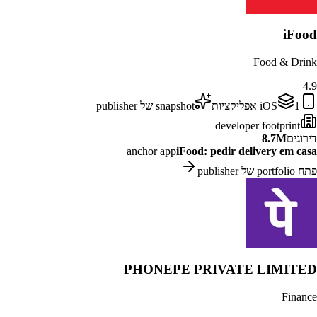
iFood
Food & Drink
4.9
1
iOS
אפליקציות
snapshot של publisher
developer footprint
דירוגים
8.7M
anchor app
iFood: pedir delivery em casa
פתח portfolio של publisher
PHONEPE PRIVATE LIMITED
Finance