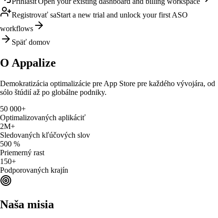
Prihlásiť
Open your existing dashboard and billing workspace
Registrovať sa
Start a new trial and unlock your first ASO
workflows
Späť domov
O
Appalize
Demokratizácia optimalizácie pre App Store pre každého vývojára, od
sólo štúdií až po globálne podniky.
50 000+
Optimalizovaných aplikáciť
2M+
Sledovaných kľúčových slov
500 %
Priemerný rast
150+
Podporovaných krajín
Naša misia