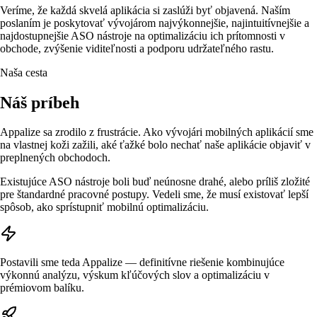
Veríme, že každá skvelá aplikácia si zaslúži byť objavená. Naším
poslaním je poskytovať vývojárom najvýkonnejšie, najintuitívnejšie a
najdostupnejšie ASO nástroje na optimalizáciu ich prítomnosti v
obchode, zvýšenie viditeľnosti a podporu udržateľného rastu.
Naša cesta
Náš príbeh
Appalize sa zrodilo z frustrácie. Ako vývojári mobilných aplikácií sme
na vlastnej koži zažili, aké ťažké bolo nechať naše aplikácie objaviť v
preplnených obchodoch.
Existujúce ASO nástroje boli buď neúnosne drahé, alebo príliš zložité
pre štandardné pracovné postupy. Vedeli sme, že musí existovať lepší
spôsob, ako sprístupniť mobilnú optimalizáciu.
Postavili sme teda Appalize — definitívne riešenie kombinujúce
výkonnú analýzu, výskum kľúčových slov a optimalizáciu v
prémiovom balíku.