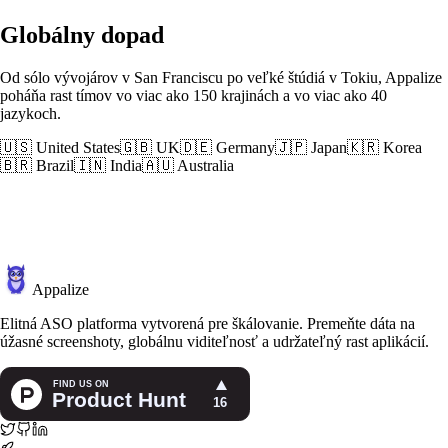
Globálny dopad
Od sólo vývojárov v San Franciscu po veľké štúdiá v Tokiu, Appalize
poháňa rast tímov vo viac ako 150 krajinách a vo viac ako 40
jazykoch.
🇺🇸 United States
🇬🇧 UK
🇩🇪 Germany
🇯🇵 Japan
🇰🇷 Korea
🇧🇷 Brazil
🇮🇳 India
🇦🇺 Australia
Appalize
Elitná ASO platforma vytvorená pre škálovanie. Premeňte dáta na
úžasné screenshoty, globálnu viditeľnosť a udržateľný rast aplikácií.