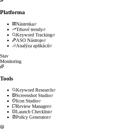
Platforma
Nástenka
Trhové trendy
Keyword Tracking
ASO Nástroje
Analýza aplikácií
Stav
Monitoring
Tools
Keyword Research
Screenshot Studio
Icon Studio
Review Manager
Launch Checklist
Policy Generator