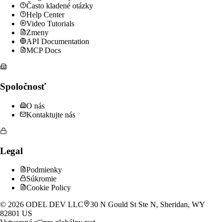
Často kladené otázky
Help Center
Video Tutorials
Zmeny
API Documentation
MCP Docs
Spoločnosť
O nás
Kontaktujte nás
Legal
Podmienky
Súkromie
Cookie Policy
©
2026
ODEL DEV LLC
30 N Gould St Ste N, Sheridan, WY
82801 US