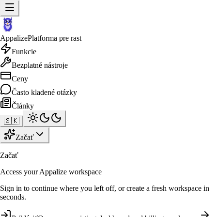
Appalize
Platforma pre rast
Funkcie
Bezplatné nástroje
Ceny
Často kladené otázky
Články
🇸🇰
Začať
Začať
Access your Appalize workspace
Sign in to continue where you left off, or create a fresh workspace in
seconds.