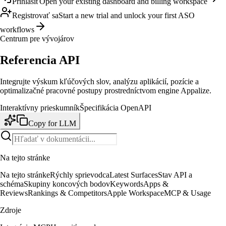
Prihlásiť
Open your existing dashboard and billing workspace
Registrovať sa
Start a new trial and unlock your first ASO
workflows
Centrum pre vývojárov
Referencia API
Integrujte výskum kľúčových slov, analýzu aplikácií, pozície a
optimalizačné pracovné postupy prostredníctvom engine Appalize.
Interaktívny prieskumník
Špecifikácia OpenAPI
Copy for LLM
Na tejto stránke
Na tejto stránke
Rýchly sprievodca
Latest Surfaces
Stav API a
schéma
Skupiny koncových bodov
Keywords
Apps &
Reviews
Rankings & Competitors
Apple Workspace
MCP & Usage
Zdroje