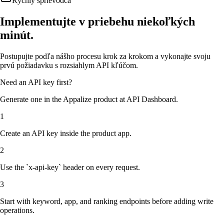
Rýchly sprievodca
Implementujte v priebehu niekoľkých
minút.
Postupujte podľa nášho procesu krok za krokom a vykonajte svoju
prvú požiadavku s rozsiahlym API kľúčom.
Need an API key first?
Generate one in the Appalize product at
API Dashboard
.
1
Create an API key inside the product app.
2
Use the `x-api-key` header on every request.
3
Start with keyword, app, and ranking endpoints before adding write
operations.