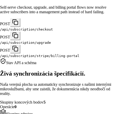
Self-serve checkout, upgrade, and billing portal flows now resolve
active subscribers into a management path instead of hard failing.
POST
/api/subscription/checkout
POST
/api/subscription/upgrade
POST
/api/subscription/stripe/billing-portal
Stav API a schéma
Živá synchronizácia špecifikácií.
Naša verejná plocha sa automaticky synchronizuje s našimi internými
mikroslužbami, aby sme zaistili, že dokumentácia nikdy neodbočí od
reality.
Skupiny koncových bodov
5
Operácie
0
Skupiny zdrojov