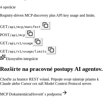
4
operácie
Registry-driven MCP discovery plus API key usage and limits.
GET
/api/mcp/manifest
POST
/api/mcp
GET
/api/v1/usage
GET
/api/v1/usage/limits
Ekosystém integrácie
Rozšírte na pracovné postupy AI agentov.
Choďte za hranice REST volaní. Pripojte svoje nástroje priamo k
Claude alebo Cursor cez náš Model Context Protocol server.
MCP Dokumentácia
Hovoriť s podporou