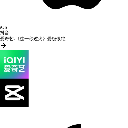
iOS
抖音
爱奇艺-《这一秒过火》爱极恨绝