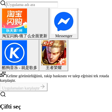
淘宝闪购-饿了么全面更新
Messenger
酷狗音乐 - 就是歌多
王者荣耀
Kelime görünürlüğünü, rakip baskısını ve talep eğrisini tek rotada
karşılaştır.
Uygulamaları karşılaştır
Çifti seç