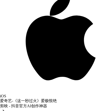
iOS
爱奇艺-《这一秒过火》爱极恨绝
剪映 - 抖音官方AI创作神器