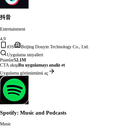
抖音
Entertainment
4,9
iOS
Beijing Douyin Technology Co., Ltd.
Uygulama sinyalleri
Puanlar
52.1M
CTA akışı
Bu uygulamayı analiz et
Uygulama görünümünü aç
Spotify: Music and Podcasts
Music