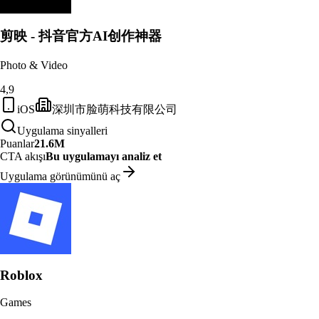
剪映 - 抖音官方AI创作神器
Photo & Video
4,9
iOS
深圳市脸萌科技有限公司
Uygulama sinyalleri
Puanlar
21.6M
CTA akışı
Bu uygulamayı analiz et
Uygulama görünümünü aç
Roblox
Games