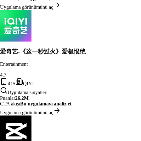
Uygulama görünümünü aç
爱奇艺-《这一秒过火》爱极恨绝
Entertainment
4,7
iOS
QIYI
Uygulama sinyalleri
Puanlar
26.2M
CTA akışı
Bu uygulamayı analiz et
Uygulama görünümünü aç