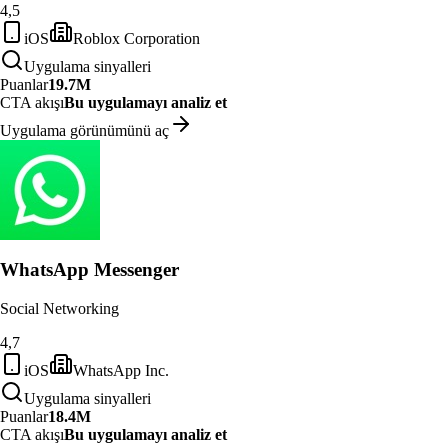
4,5
iOS
Roblox Corporation
Uygulama sinyalleri
Puanlar
19.7M
CTA akışı
Bu uygulamayı analiz et
Uygulama görünümünü aç
WhatsApp Messenger
Social Networking
4,7
iOS
WhatsApp Inc.
Uygulama sinyalleri
Puanlar
18.4M
CTA akışı
Bu uygulamayı analiz et