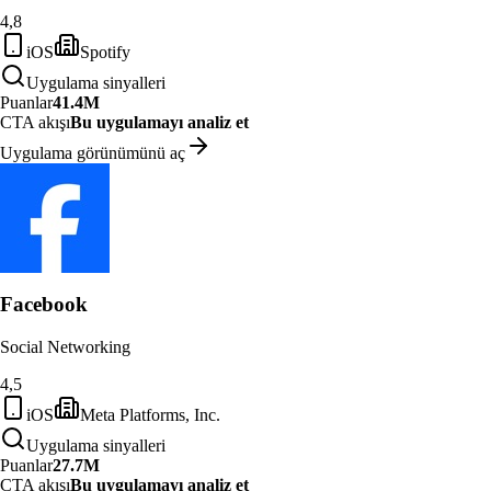
4,8
iOS
Spotify
Uygulama sinyalleri
Puanlar
41.4M
CTA akışı
Bu uygulamayı analiz et
Uygulama görünümünü aç
Facebook
Social Networking
4,5
iOS
Meta Platforms, Inc.
Uygulama sinyalleri
Puanlar
27.7M
CTA akışı
Bu uygulamayı analiz et