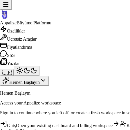
Appalize
Büyüme Platformu
Özellikler
Ücretsiz Araçlar
Fiyatlandırma
SSS
Yazılar
🇹🇷
Hemen Başlayın
Hemen Başlayın
Access your Appalize workspace
Sign in to continue where you left off, or create a fresh workspace in s
Giriş
Open your existing dashboard and billing workspace
K