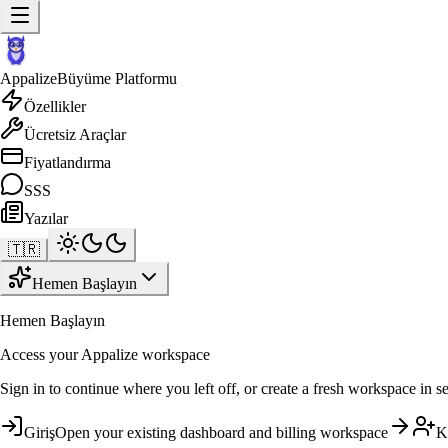
Appalize
Büyüme Platformu
Özellikler
Ücretsiz Araçlar
Fiyatlandırma
SSS
Yazılar
🇹🇷
Hemen Başlayın
Hemen Başlayın
Access your Appalize workspace
Sign in to continue where you left off, or create a fresh workspace in s
Giriş
Open your existing dashboard and billing workspace
K