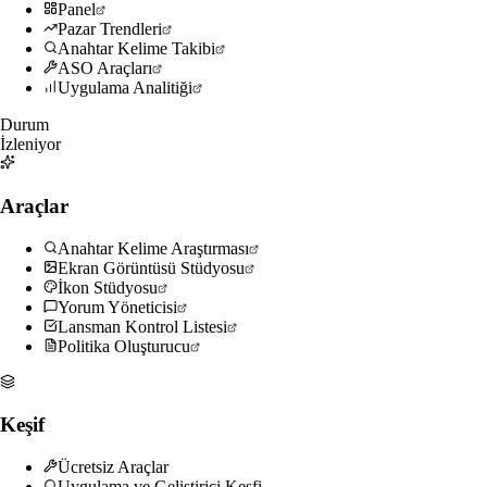
Panel
Pazar Trendleri
Anahtar Kelime Takibi
ASO Araçları
Uygulama Analitiği
Durum
İzleniyor
Araçlar
Anahtar Kelime Araştırması
Ekran Görüntüsü Stüdyosu
İkon Stüdyosu
Yorum Yöneticisi
Lansman Kontrol Listesi
Politika Oluşturucu
Keşif
Ücretsiz Araçlar
Uygulama ve Geliştirici Keşfi