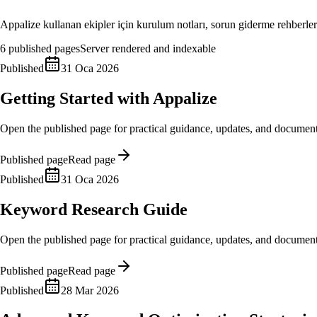
Appalize kullanan ekipler için kurulum notları, sorun giderme rehberleri
6
published pages
Server rendered and indexable
Published
31 Oca 2026
Getting Started with Appalize
Open the published page for practical guidance, updates, and document
Published page
Read page
Published
31 Oca 2026
Keyword Research Guide
Open the published page for practical guidance, updates, and document
Published page
Read page
Published
28 Mar 2026